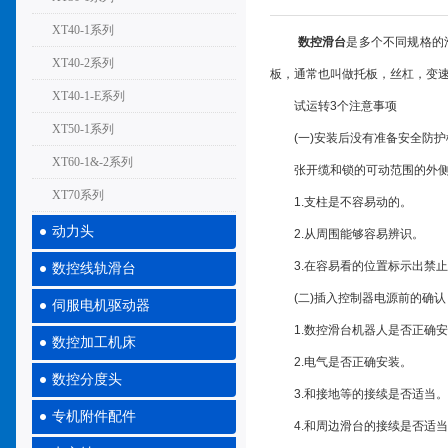
XT40-1系列
数控滑台
是多个不同规格的
XT40-2系列
板，通常也叫做托板，丝杠，变
XT40-1-E系列
试运转3个注意事项
XT50-1系列
(一)安装后没有准备安全防护
XT60-1&-2系列
张开缆和锁的可动范围的外侧来
XT70系列
1.支柱是不容易动的。
动力头
2.从周围能够容易辨识。
3.在容易看的位置标示出禁止
数控线轨滑台
(二)插入控制器电源前的确认
伺服电机驱动器
1.数控滑台机器人是否正确安
数控加工机床
2.电气是否正确安装。
数控分度头
3.和接地等的接续是否适当。
专机附件配件
4.和周边滑台的接续是否适当