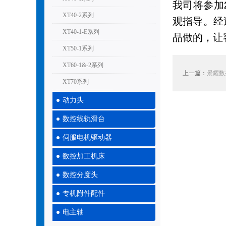
我司将参加2
XT40-2系列
观指导。经
XT40-1-E系列
品做的，让
XT50-1系列
XT60-1&-2系列
上一篇：
景耀数
XT70系列
动力头
数控线轨滑台
伺服电机驱动器
数控加工机床
数控分度头
专机附件配件
电主轴