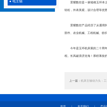
电主轴
景耀数控是一家植根玉环本土，
轻松，外表美观，设计合理等优
景耀数控产品经历了从通用到专
部件、农业机械、工程机械、纺
今年是玉环机床展的二十周年。
程。长风破浪济沧海！厚积薄发
上一篇：
机床主轴动力头：工
首页
|
关于我们
|
产品