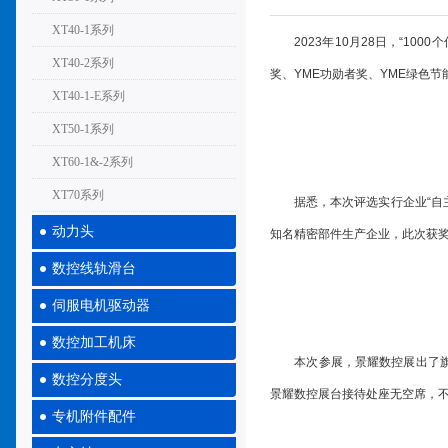
XT40-1系列
2023年10月28日，“100
XT40-2系列
奖、YME功勋者奖、YME绿色节
XT40-1-E系列
XT50-1系列
XT60-1&-2系列
XT70系列
据悉，本次评选实行企业“自主申
动力头
知名精密部件生产企业，此次获
数控线轨滑台
伺服电机驱动器
数控加工机床
本次参展，景耀数控展出了旗下
数控分度头
景耀数控展台接待处座无空席，
专机附件配件