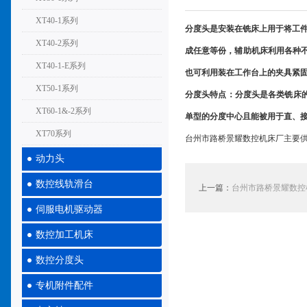
XT40-1系列
分度头
是安装在铣床上用于将工
XT40-2系列
成任意等份，辅助机床利用各种
XT40-1-E系列
也可利用装在工作台上的夹具紧
XT50-1系列
分度头
特点：分度头是各类铣床的
XT60-1&-2系列
单型的分度中心且能被用于直、
XT70系列
台州市路桥景耀数控机床厂主要供
动力头
数控线轨滑台
上一篇：
台州市路桥景耀数控
伺服电机驱动器
数控加工机床
数控分度头
专机附件配件