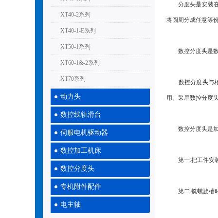
分度头是安装在铣
XT40-2系列
将圆周分成任意等
XT40-1-E系列
XT50-1系列
数控分度头是数控
XT60-1&-2系列
XT70系列
数控分度头与相应
动力头
用。采用数控分度
数控线轨滑台
数控分度头是加工
伺服电机驱动器
数控加工机床
第一:把工件安装
数控分度头
专机附件配件
第二:铣螺旋槽时
电主轴