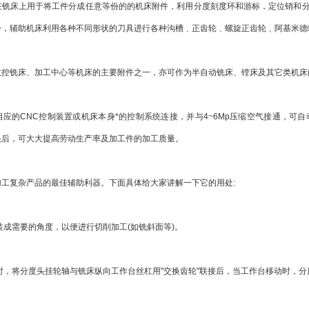
床上用于将工件分成任意等份的的机床附件，利用分度刻度环和游标，定位销和分
份，辅助机床利用各种不同形状的刀具进行各种沟槽﹑正齿轮﹑螺旋正齿轮﹑阿基米德
铣床、加工中心等机床的主要附件之一，亦可作为半自动铣床、镗床及其它类机床
的CNC控制装置或机床本身*的控制系统连接，并与4~6Mp压缩空气接通，可
头后，可大大提高劳动生产率及加工件的加工质量。
复杂产品的最佳辅助利器。下面具体给大家讲解一下它的用处:
成需要的角度，以便进行切削加工(如铣斜面等)。
，将分度头挂轮轴与铣床纵向工作台丝杠用"交换齿轮"联接后，当工作台移动时，分