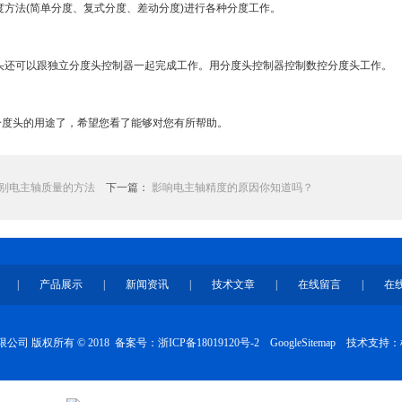
方法(简单分度、复式分度、差动分度)进行各种分度工作。
还可以跟独立分度头控制器一起完成工作。用分度头控制器控制数控分度头工作。
头的用途了，希望您看了能够对您有所帮助。
别电主轴质量的方法
下一篇：
影响电主轴精度的原因你知道吗？
|
产品展示
|
新闻资讯
|
技术文章
|
在线留言
|
在
司 版权所有 © 2018 备案号：
浙ICP备18019120号-2
GoogleSitemap
技术支持：