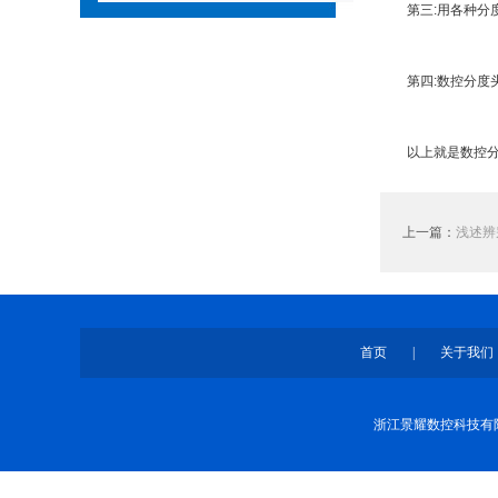
第三:用各种分度
第四:数控分度头
以上就是数控分度
上一篇：
浅述辨
首页
|
关于我们
浙江景耀数控科技有限公