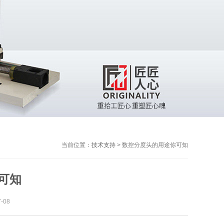
当前位置：
技术支持
>
数控分度头的用途你可知
可知
-08