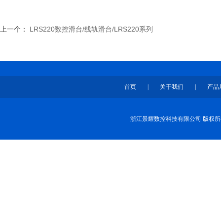
上一个：
LRS220数控滑台/线轨滑台/LRS220系列
首页
|
关于我们
|
产品
浙江景耀数控科技有限公司 版权所有 